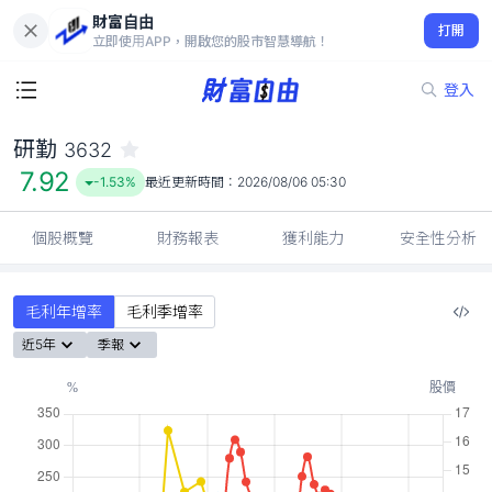
財富自由
研勤 3632
打開
7.92
-1.53%
立即使用APP，開啟您的股市智慧導航！
登入
研勤
3632
7.92
-1.53%
最近更新時間：
2026/08/06 05:30
個股概覽
財務報表
獲利能力
安全性分析
毛利年增率
毛利季增率
近5年
季報