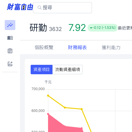
7.92
研勤
最近更
-0.12 (-1.53%)
3632
個股概覽
財務報表
獲利能力
資產項目
流動資產細項