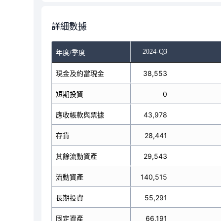
詳細數據
-Q1
2024-Q2
2024-Q3
年度/季度
現金及約當現金
42,457
38,553
短期投資
0
0
應收帳款與票據
47,970
43,978
存貨
31,722
28,441
其餘流動資產
21,584
29,543
流動資產
143,733
140,515
長期投資
56,243
55,291
固定資產
67,153
66,191