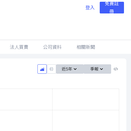
免費註
登入
冊
法人買賣
公司資料
相關新聞
近5年
季報