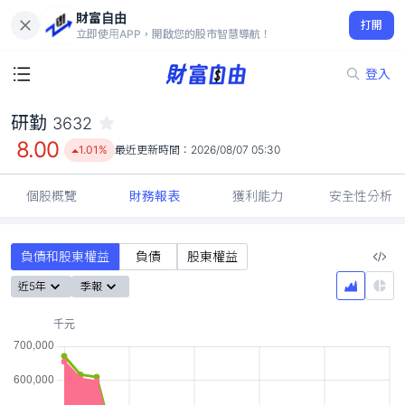
財富自由
研勤 3632
打開
8.00
1.01%
立即使用APP，開啟您的股市智慧導航！
登入
研勤
3632
8.00
1.01%
最近更新時間：
2026/08/07 05:30
個股概覽
財務報表
獲利能力
安全性分析
負債和股東權益
負債
股東權益
近5年
季報