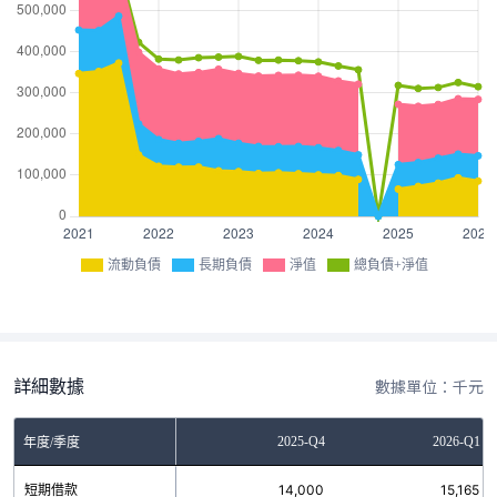
流動負債
長期負債
淨值
總負債+淨值
詳細數據
數據單位：千元
-Q2
2025-Q3
2025-Q4
2026-Q1
年度/季度
00
短期借款
8,000
14,000
15,165