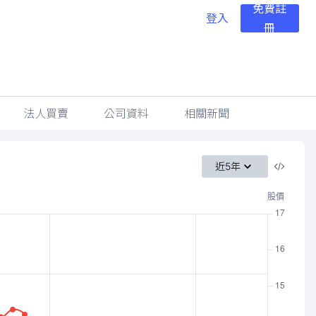
免費註
登入
冊
法人買賣
公司資料
相關新聞
近5年