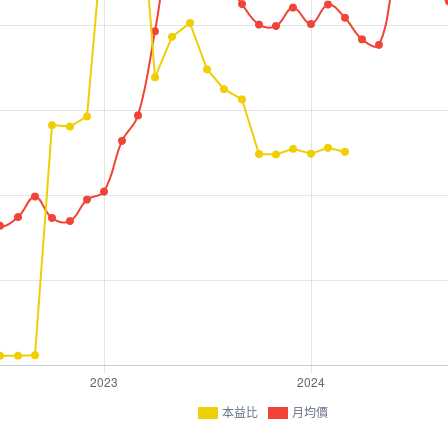
本益比
月均價