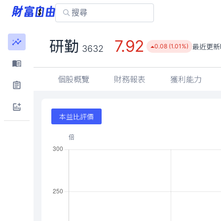
7.92
研勤
最近更新
0.08 (1.01%)
3632
個股概覽
財務報表
獲利能力
本益比評價