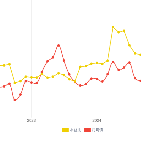
本益比
月均價