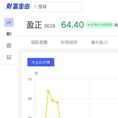
64.40
盈正
最
-0.60 (-0.93%)
3628
個股概覽
財務報表
獲利能力
本益比評價