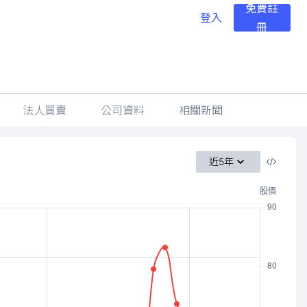
免費註
登入
冊
法人買賣
公司資料
相關新聞
近5年