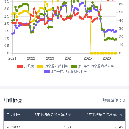
月均價
現金股利殖利率
3年平均現金股息殖利率
5年平均現金股息殖利率
詳細數據
數據單位：%
金股利殖利率
年度/月份
5年平均現金股息殖利率
3年平均現金股息殖利率
2026/07
0.00
1.50
0.95