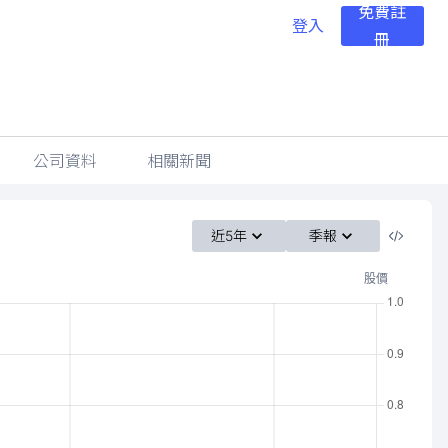
免費註
登入
冊
公司資料
相關新聞
近5年
季報