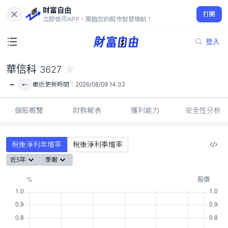
財富自由
華信科 3627
打開
-
立即使用APP，開啟您的股市智慧導航！
登入
華信科
3627
-
-
最近更新時間：
2026/08/09 14:32
個股概覽
財務報表
獲利能力
安全性分析
稅後淨利年增率
稅後淨利季增率
近5年
季報