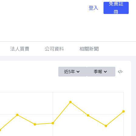
免費註
登入
冊
法人買賣
公司資料
相關新聞
近5年
季報