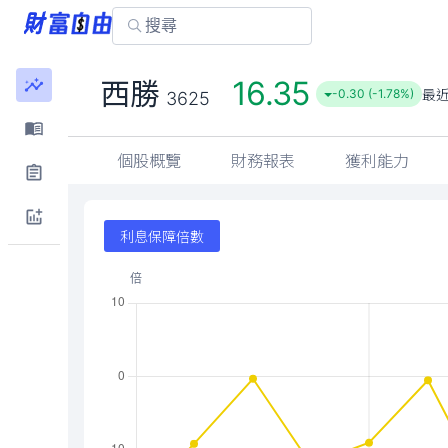
16.35
西勝
最
-0.30 (-1.78%)
3625
個股概覽
財務報表
獲利能力
利息保障倍數