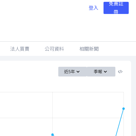
免費註
登入
冊
法人買賣
公司資料
相關新聞
近5年
季報