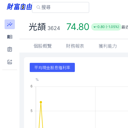
74.80
光頡
最
-0.80 (-1.05%)
3624
個股概覽
財務報表
獲利能力
平均現金股息殖利率