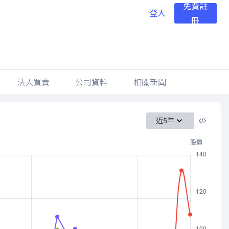
免費註
登入
冊
法人買賣
公司資料
相關新聞
近5年