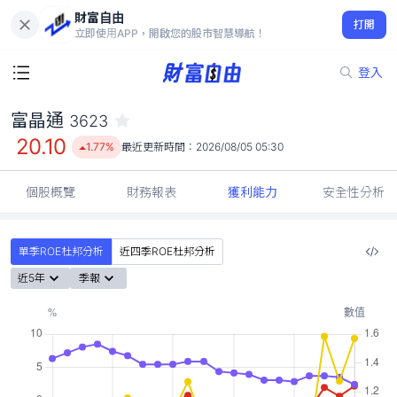
財富自由
富晶通 3623
打開
20.10
1.77%
立即使用APP，開啟您的股市智慧導航！
登入
富晶通
3623
20.10
1.77%
最近更新時間：
2026/08/05 05:30
個股概覽
財務報表
獲利能力
安全性分析
單季ROE杜邦分析
近四季ROE杜邦分析
近5年
季報