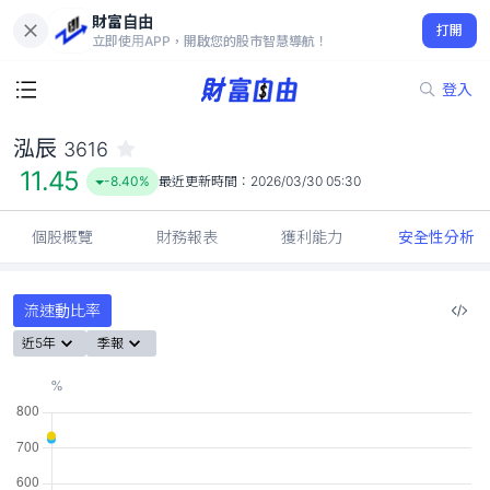
財富自由
泓辰 3616
打開
11.45
-8.40%
立即使用APP，開啟您的股市智慧導航！
登入
泓辰
3616
11.45
-8.40%
最近更新時間：
2026/03/30 05:30
個股概覽
財務報表
獲利能力
安全性分析
流速動比率
近5年
季報