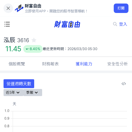
財富自由
泓辰 3616
打開
11.45
-8.40%
立即使用APP，開啟您的股市智慧導航！
登入
泓辰
3616
11.45
-8.40%
最近更新時間：
2026/03/30 05:30
個股概覽
財務報表
獲利能力
安全性分析
營運週轉天數
近5年
季報