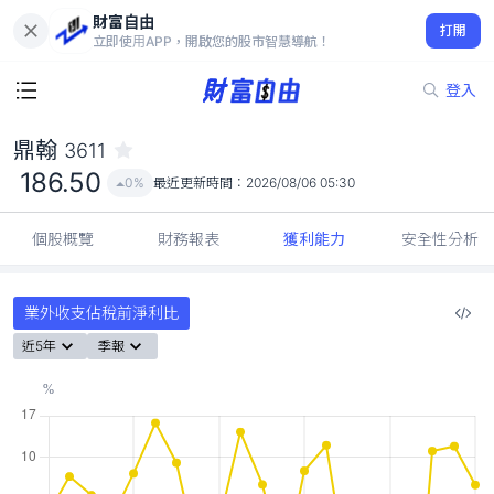
財富自由
鼎翰 3611
打開
186.50
0%
立即使用APP，開啟您的股市智慧導航！
登入
鼎翰
3611
186.50
0%
最近更新時間：
2026/08/06 05:30
個股概覽
財務報表
獲利能力
安全性分析
業外收支佔稅前淨利比
近5年
季報