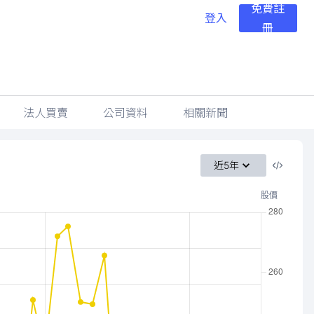
免費註
登入
冊
法人買賣
公司資料
相關新聞
近5年