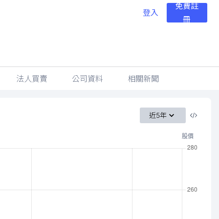
免費註
登入
冊
法人買賣
公司資料
相關新聞
近5年