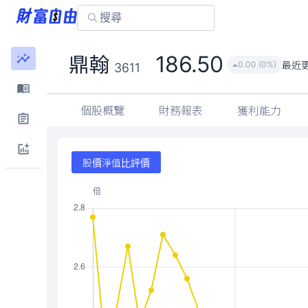
186.50
鼎翰
最近
0.00 (0%)
3611
個股概覽
財務報表
獲利能力
股價淨值比評價