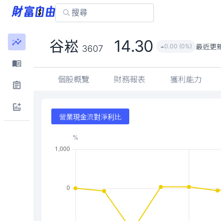
14.30
谷崧
最近更
0.00 (0%)
3607
個股概覽
財務報表
獲利能力
營業現金流對淨利比