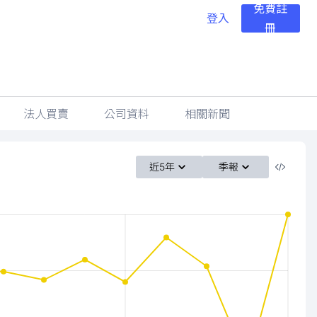
免費註
登入
冊
法人買賣
公司資料
相關新聞
近5年
季報