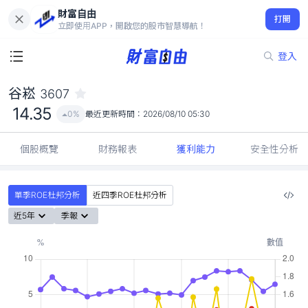
財富自由
谷崧 3607
打開
14.35
0%
立即使用APP，開啟您的股市智慧導航！
登入
谷崧
3607
14.35
0%
最近更新時間：
2026/08/10 05:30
個股概覽
財務報表
獲利能力
安全性分析
單季ROE杜邦分析
近四季ROE杜邦分析
近5年
季報