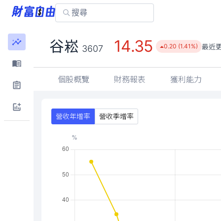
14.35
谷崧
最近
0.20 (1.41%)
3607
個股概覽
財務報表
獲利能力
營收年增率
營收季增率