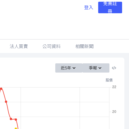
免費註
登入
冊
法人買賣
公司資料
相關新聞
近5年
季報