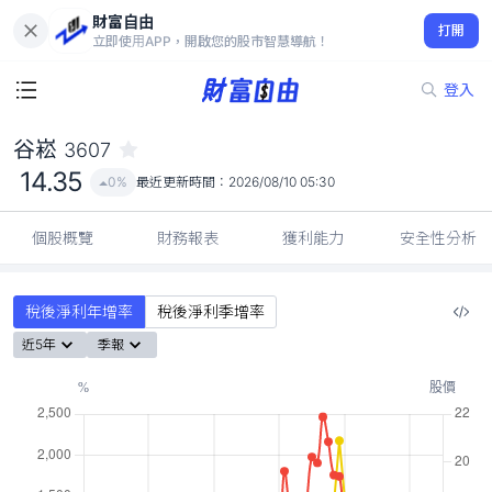
財富自由
谷崧 3607
打開
14.35
0%
立即使用APP，開啟您的股市智慧導航！
登入
谷崧
3607
14.35
0%
最近更新時間：
2026/08/10 05:30
個股概覽
財務報表
獲利能力
安全性分析
稅後淨利年增率
稅後淨利季增率
近5年
季報