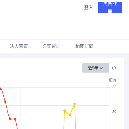
免費註
登入
冊
法人買賣
公司資料
相關新聞
近5年