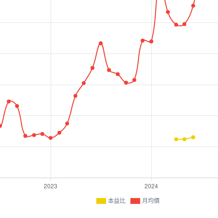
本益比
月均價