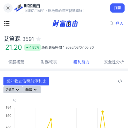
財富自由
艾笛森 3591
打開
21.20
-1.85%
立即使用APP，開啟您的股市智慧導航！
登入
艾笛森
3591
21.20
-1.85%
最近更新時間：
2026/08/07 05:30
個股概覽
財務報表
獲利能力
安全性分析
業外收支佔稅前淨利比
近5年
季報