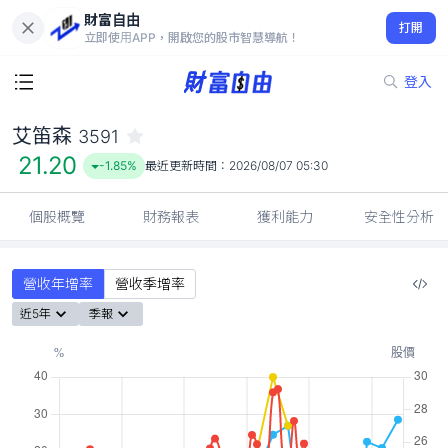
財富自由
艾笛森 3591
打開
21.20
-1.85%
立即使用APP，開啟您的股市智慧導航！
登入
艾笛森
3591
21.20
-1.85%
最近更新時間：
2026/08/07 05:30
個股概覽
財務報表
獲利能力
安全性分析
營收年增率
營收季增率
近5年
季報