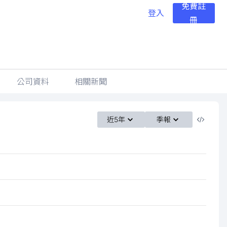
免費註
登入
冊
公司資料
相關新聞
近5年
季報