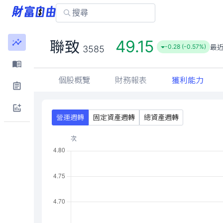
49.15
聯致
最
-0.28 (-0.57%)
3585
個股概覽
財務報表
獲利能力
營運週轉
固定資產週轉
總資產週轉