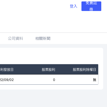
免費註
登入
冊
公司資料
相關新聞
股利發放日
股票股利
股票股利除權日
22/09/02
0
無