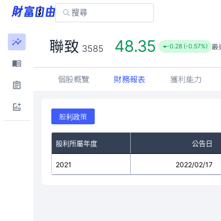
48.35
聯致
最
-0.28 (-0.57%)
3585
個股概覽
財務報表
獲利能力
股利政策
股利所屬年度
公告日
2021
2022/02/17