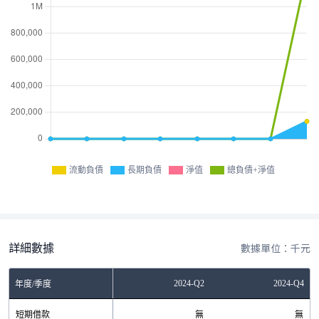
流動負債
長期負債
淨值
總負債+淨值
詳細數據
數據單位：千元
Q2
2023-Q4
2024-Q2
2024-Q4
年度/季度
無
短期借款
無
無
無