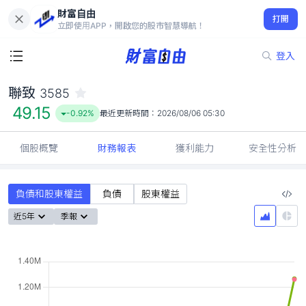
財富自由
聯致 3585
打開
49.15
-0.92%
立即使用APP，開啟您的股市智慧導航！
登入
聯致
3585
49.15
-0.92%
最近更新時間：
2026/08/06 05:30
個股概覽
財務報表
獲利能力
安全性分析
負債和股東權益
負債
股東權益
近5年
季報