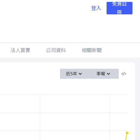
免費註
登入
冊
法人買賣
公司資料
相關新聞
近5年
季報