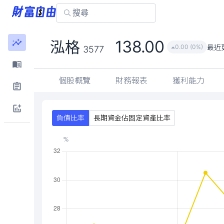
138.00
泓格
最近
0.00 (0%)
3577
個股概覽
財務報表
獲利能力
負債比率
長期資金佔固定資產比率