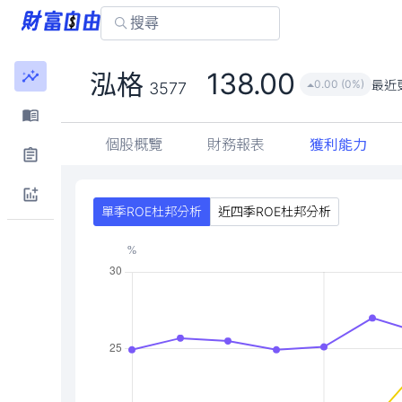
138.00
泓格
最近
0.00 (0%)
3577
個股概覽
財務報表
獲利能力
單季ROE杜邦分析
近四季ROE杜邦分析