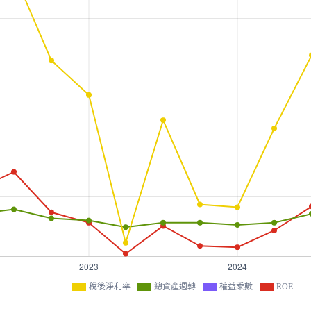
稅後淨利率
總資產週轉
權益乘數
ROE