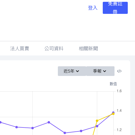
免費註
登入
冊
法人買賣
公司資料
相關新聞
近5年
季報