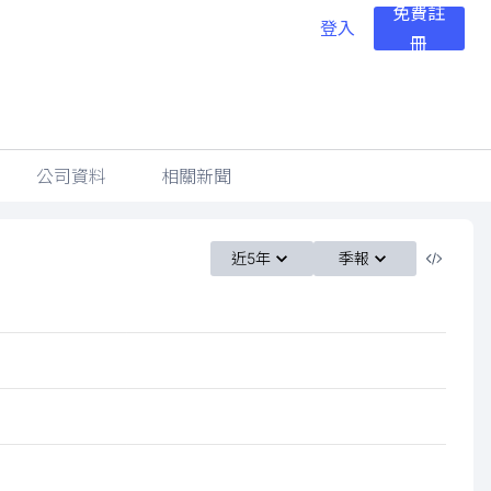
免費註
登入
冊
公司資料
相關新聞
近5年
季報