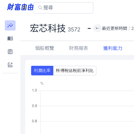
-
宏芯科技
最近更新時間：
2
-
3572
個股概覽
財務報表
獲利能力
利潤比率
所得稅佔稅前淨利比