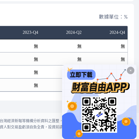
數據單位：%
2023-Q4
2024-Q2
2024-Q4
無
無
無
無
無
無
無
無
無
無
無
無
台灣經濟新報等機構分析資料之匯整，本網站對投資人買賣不作任何建議或暗
資人對交易盈虧須自負全責，投資前請謹慎評估風險。