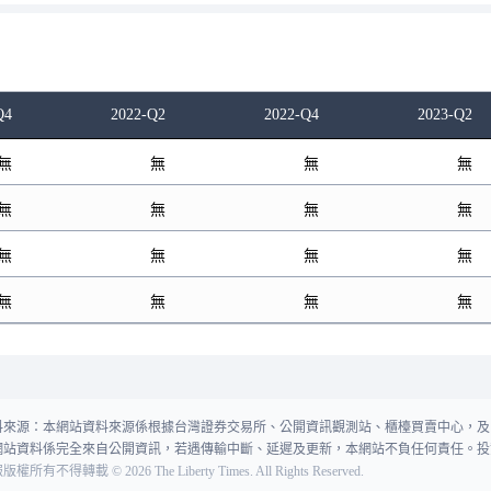
Q4
2022-Q2
2022-Q4
2023-Q2
無
無
無
無
無
無
無
無
無
無
無
無
無
無
無
無
料來源：本網站資料來源係根據台灣證券交易所、公開資訊觀測站、櫃檯買賣中心，及
網站資料係完全來自公開資訊，若遇傳輸中斷、延遲及更新，本網站不負任何責任。投
報版權所有不得轉載
©
2026
The Liberty Times. All Rights Reserved.