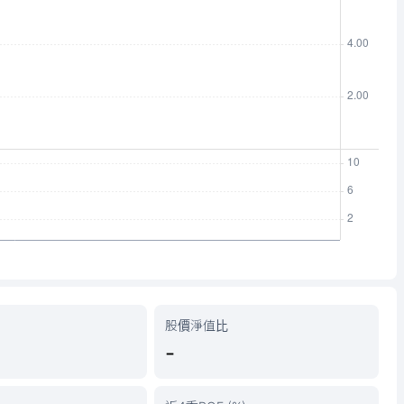
股價淨值比
-