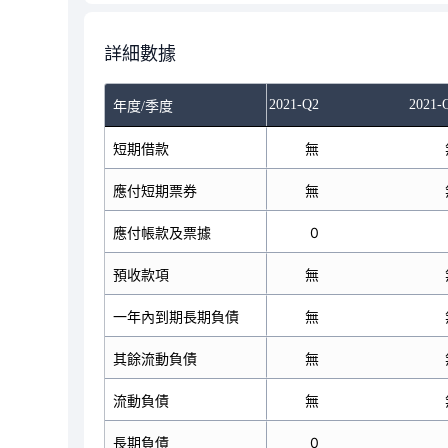
詳細數據
2021-Q2
2021-
年度/季度
短期借款
無
應付短期票券
無
應付帳款及票據
0
預收款項
無
一年內到期長期負債
無
其餘流動負債
無
流動負債
無
長期負債
0