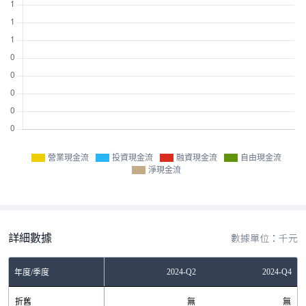
營業現金流
投資現金流
融資現金流
自由現金流
淨現金流
詳細數據
數據單位：千元
Q2
2023-Q4
2024-Q2
2024-Q4
年度/季度
無
折舊
無
無
無