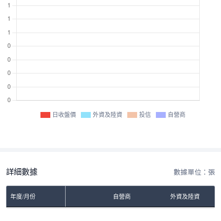
日收盤價
外資及陸資
投信
自營商
詳細數據
數據單位：張
年度/月份
自營商
外資及陸資
No Rows To Show