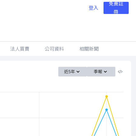
免費註
登入
冊
法人買賣
公司資料
相關新聞
近5年
季報