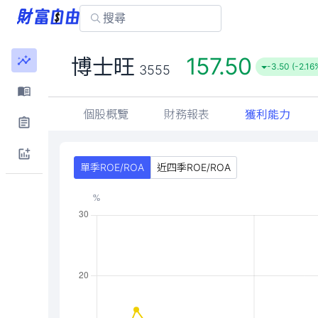
157.50
博士旺
-3.50 (-2.16
3555
個股概覽
財務報表
獲利能力
單季ROE/ROA
近四季ROE/ROA