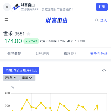
財富自由
世禾 3551
打開
174.00
-2.24%
立即使用APP，開啟您的股市智慧導航！
登入
世禾
3551
174.00
-2.24%
最近更新時間：
2026/08/07 05:30
個股概覽
財務報表
獲利能力
安全性分析
營業現金流對淨利比
近5年
季報