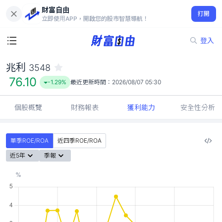
財富自由
兆利 3548
打開
76.10
-1.29%
立即使用APP，開啟您的股市智慧導航！
登入
兆利
3548
76.10
-1.29%
最近更新時間：
2026/08/07 05:30
個股概覽
財務報表
獲利能力
安全性分析
單季ROE/ROA
近四季ROE/ROA
近5年
季報