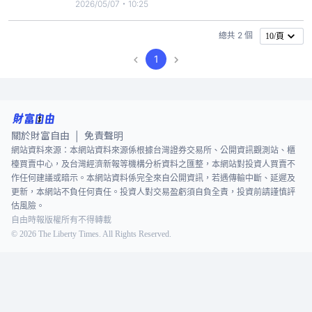
轉軸新品放量，帶動營收創下去年6月以來新高，短
2026/05/07・10:25
期內隨該產品及美系NB新品同時進入出貨高峰，第二
季營運有望優於上季。在光通訊產品方面，兆利長期
總共 2 個
10/頁
生產之MPO （多芯推拉式）光纖連結器零組件產品
1
出貨持續
關於財富自由
免責聲明
|
網站資料來源：本網站資料來源係根據台灣證券交易所、公開資訊觀測站、櫃
檯買賣中心，及台灣經濟新報等機構分析資料之匯整，本網站對投資人買賣不
作任何建議或暗示。本網站資料係完全來自公開資訊，若遇傳輸中斷、延遲及
更新，本網站不負任何責任。投資人對交易盈虧須自負全責，投資前請謹慎評
估風險。
自由時報版權所有不得轉載
©
2026
The Liberty Times. All Rights Reserved.