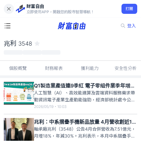
財富自由
兆利 3548
打開
76.10
-1.29%
立即使用APP，開啟您的股市智慧導航！
登入
兆利
3548
個股概覽
財務報表
獲利能力
安全性分析
Q1製造業產值連9季紅 電子零組件業季年增25％
人工智慧（AI）、高效能運算及雲端資料服務需求帶
動資訊電子產業生產動能強勁，經濟部統計處今公
布，今年第1季製造業產值5兆9510億元，季年增
2026/05/19・10:03
20.58%，也是連續9季正成長。其中，電子零組件業
產值2兆1779億元，季年增25.29%。統計處說明，AI
兆利：中系摺疊手機新品放量 4月營收創近11個月新高
需求暢旺，推升資訊電子產業生產動能，但部分傳統
軸承廠兆利（3548）公告4月合併營收為7.51億元，
產業
月增18%，年減30%。兆利表示，本月中系摺疊手機