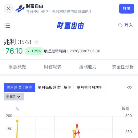
財富自由
兆利 3548
打開
76.10
-1.29%
立即使用APP，開啟您的股市智慧導航！
登入
兆利
3548
76.10
-1.29%
最近更新時間：
2026/08/07 05:30
個股概覽
財務報表
獲利能力
安全性分析
單月營收年增率
單月每股營收年增率
單月營收月增率
近5年