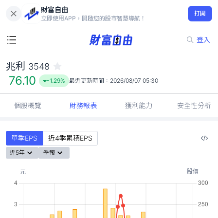
財富自由
兆利 3548
打開
76.10
-1.29%
立即使用APP，開啟您的股市智慧導航！
登入
兆利
3548
76.10
-1.29%
最近更新時間：
2026/08/07 05:30
個股概覽
財務報表
獲利能力
安全性分析
單季EPS
近4季累積EPS
近5年
季報