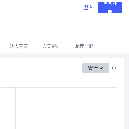
免費註
登入
冊
法人買賣
公司資料
相關新聞
近5年