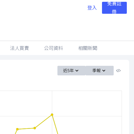
免費註
登入
冊
法人買賣
公司資料
相關新聞
近5年
季報