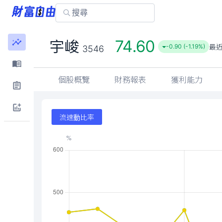
74.60
宇峻
最
-0.90 (-1.19%)
3546
個股概覽
財務報表
獲利能力
流速動比率