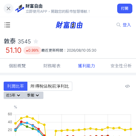
財富自由
敦泰 3545
打開
51.10
0.99%
立即使用APP，開啟您的股市智慧導航！
登入
敦泰
3545
51.10
0.99%
最近更新時間：
2026/08/10 05:30
個股概覽
財務報表
獲利能力
安全性分析
利潤比率
所得稅佔稅前淨利比
近5年
季報