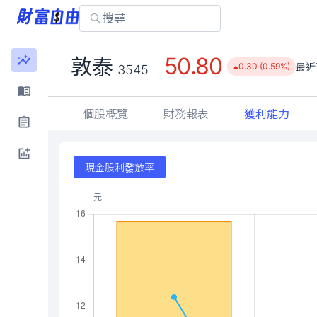
50.80
敦泰
最近
0.30 (0.59%)
3545
個股概覽
財務報表
獲利能力
現金股利發放率