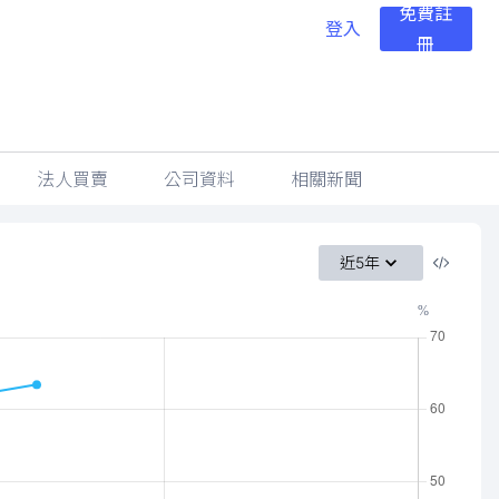
免費註
登入
冊
法人買賣
公司資料
相關新聞
近5年