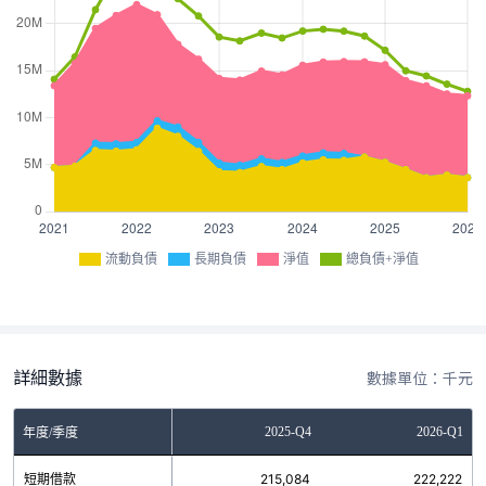
流動負債
長期負債
淨值
總負債+淨值
詳細數據
數據單位：千元
Q2
2025-Q3
2025-Q4
2026-Q1
年度/季度
4
短期借款
171,816
215,084
222,222