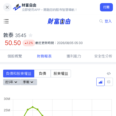
財富自由
敦泰 3545
打開
50.50
1.2%
立即使用APP，開啟您的股市智慧導航！
登入
敦泰
3545
50.50
1.2%
最近更新時間：
2026/08/05 05:30
個股概覽
財務報表
獲利能力
安全性分析
負債和股東權益
負債
股東權益
近5年
季報