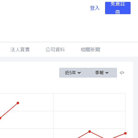
免費註
登入
冊
法人買賣
公司資料
相關新聞
近5年
季報