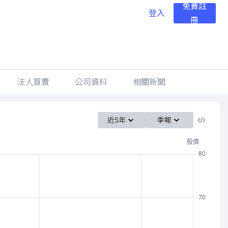
免費註
登入
冊
法人買賣
公司資料
相關新聞
近5年
季報