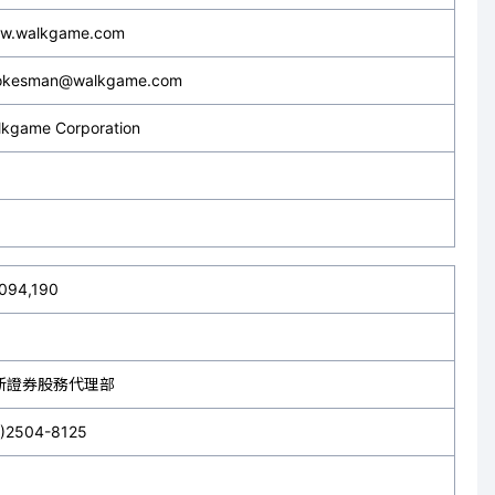
w.walkgame.com
okesman@walkgame.com
lkgame Corporation
,094,190
新證券股務代理部
2)2504-8125