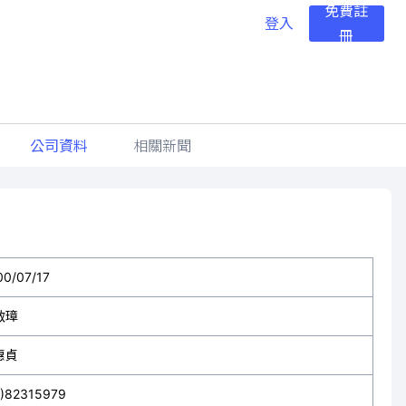
免費註
登入
冊
公司資料
相關新聞
00/07/17
啟璋
惠貞
2)82315979