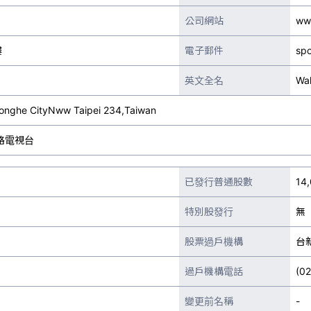
公司網站
ww
樓
電子郵件
sp
英文全名
Wa
onghe CityNww Taipei 234,Taiwan
路電視台
已發行普通股數
14
特別股發行
無
股票過戶機構
台
過戶機構電話
(0
變更前名稱
-