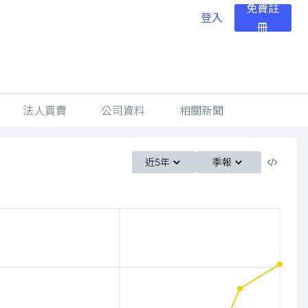
免費註
登入
冊
法人買賣
公司資料
相關新聞
近5年
季報