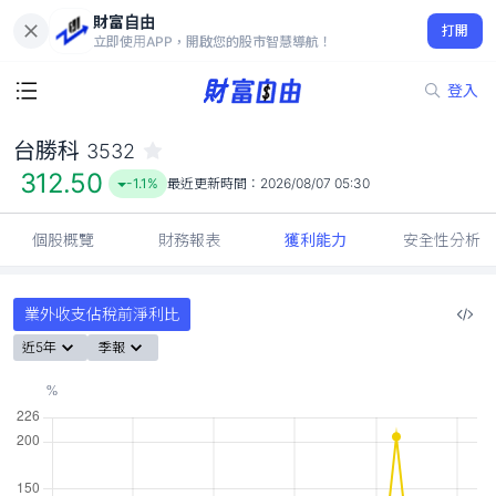
財富自由
台勝科 3532
打開
312.50
-1.1%
立即使用APP，開啟您的股市智慧導航！
登入
台勝科
3532
312.50
-1.1%
最近更新時間：
2026/08/07 05:30
個股概覽
財務報表
獲利能力
安全性分析
業外收支佔稅前淨利比
近5年
季報